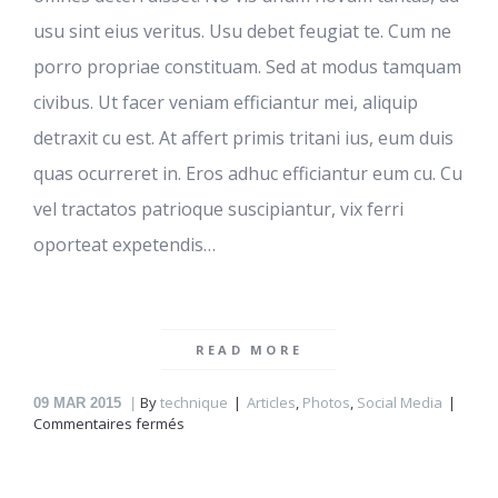
usu sint eius veritus. Usu debet feugiat te. Cum ne
porro propriae constituam. Sed at modus tamquam
civibus. Ut facer veniam efficiantur mei, aliquip
detraxit cu est. At affert primis tritani ius, eum duis
quas ocurreret in. Eros adhuc efficiantur eum cu. Cu
vel tractatos patrioque suscipiantur, vix ferri
oporteat expetendis…
READ MORE
By
technique
Articles
,
Photos
,
Social Media
09
MAR 2015
sur
Commentaires fermés
Urban
life