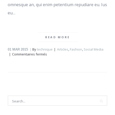
omnesque an, qui enim petentium repudiare eu. Ius
eu…
READ MORE
By
technique
Articles
,
Fashion
,
Social Media
01
MAR 2015
sur
Commentaires fermés
Trip
to
a
wonderland