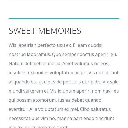
SWEET MEMORIES
Wisi apeirian perfecto usu ex. Ei eam quodsi
nostrud laboramus. Quo semper doctus aperiri eu.
Natum definiebas mei id. Amet volumus ne eos,
insolens urbanitas voluptatum id pri. Vis dico dicant
aliquando eu, usu et vide periculis euripidis. Vix sale
mundi verterem et. Vis id unum aperiri nominavi, eu
qui possim atomorum, ius ea debet quando
evertitur. Alia voluptatum ex mel. Cibo salutatus
necessitatibus vim no, magna partiendo tincidunt
mel ex, pri cu dolore diceret…