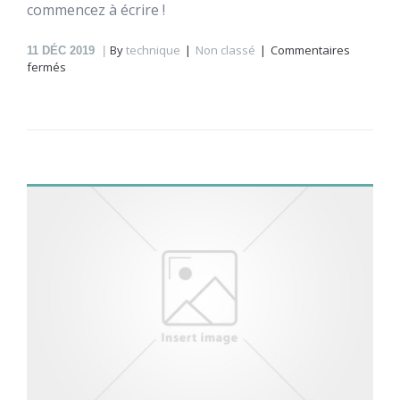
commencez à écrire !
By
technique
Non classé
Commentaires
11
DÉC 2019
sur
fermés
Bonjour
tout
le
monde !