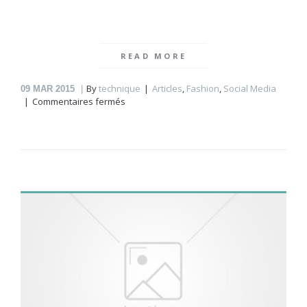
READ MORE
By
technique
Articles
,
Fashion
,
Social Media
09
MAR 2015
sur
Commentaires fermés
On
the
way
home